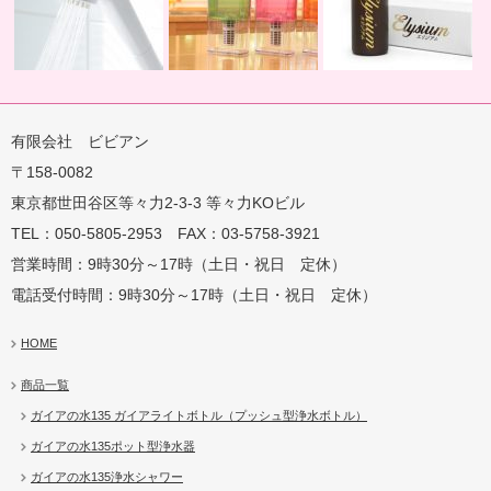
有限会社 ビビアン
〒158-0082
蛇口用
地球の恵みを シャワー
卓上にオアシスを ポット
地球の一滴 エリジアム
東京都世田谷区等々力2-3-3 等々力KOビル
TEL：050-5805-2953 FAX：03-5758-3921
営業時間：9時30分～17時（土日・祝日 定休）
電話受付時間：9時30分～17時（土日・祝日 定休）
HOME
商品一覧
ガイアの水135 ガイアライトボトル（プッシュ型浄水ボトル）
ガイアの水135ポット型浄水器
ガイアの水135浄水シャワー