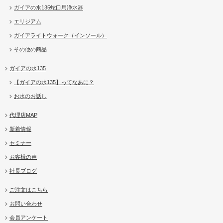
ガイアの水135蛇口用浄水器
エリジアム
ガイアライトウォーク（インソール）
その他の商品
ガイアの水135
【ガイアの水135】ってなあに？
お水のお話し
代理店MAP
新着情報
セミナー
お客様の声
社長ブログ
ご注文はこちら
お問い合わせ
会員アンケート