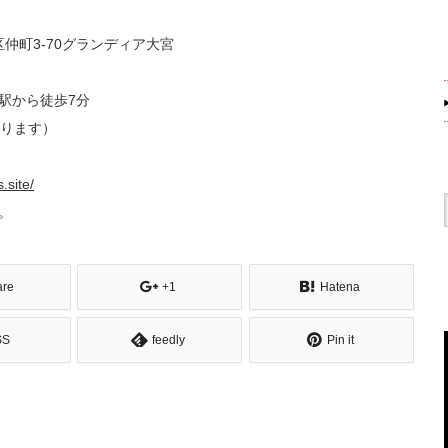
区仲町3-70グランディア大宮
宮駅から徒歩7分
ります）
.site/
。
are
+1
Hatena
SS
feedly
Pin it