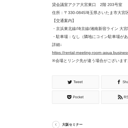
貸会議室アクア大宮東口 2階 203号室
住所：〒330-0845埼玉県さいたま市大宮
【交通案内】
・京浜東北線/埼京線/湘南新宿ライン 大
・駐車場：なし（隣地にコイン駐車場があ
詳細↓
https://rental-meeting-room-aqua.business
※会場とリンク先が違う場合がございます
Tweet
Sh
Pocket
R
大阪セミナー