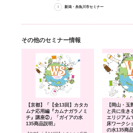
新潟・糸魚川市セミナー
その他のセミナー情報
【京都】「【全13回】カタカ
【岡山・玉
ムナ応用編『カムナガラノミ
と共に生き
チ』講座②」「ガイアの水
エリジアム
135商品説明」
床ワークシ
の水135商