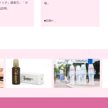
ノミチ』講座①」「ガ
明」
品説明」
■日時<…