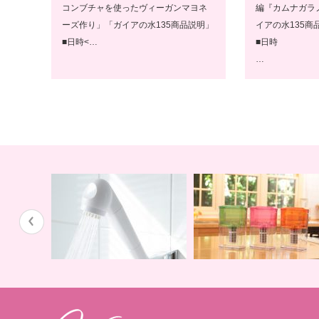
コンブチャを使ったヴィーガンマヨネ
編『カムナガラ
ーズ作り」「ガイアの水135商品説明」
イアの水135商
■日時<…
■日時
…