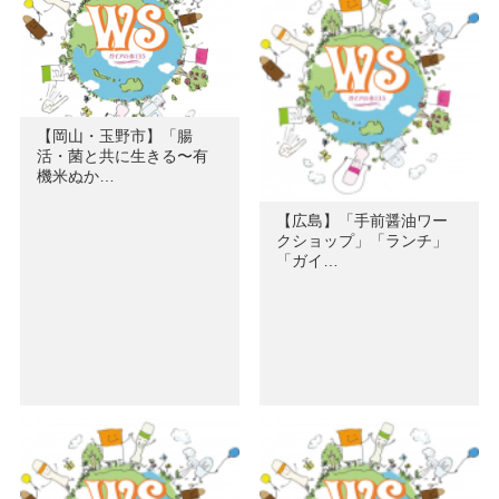
【岡山・玉野市】「腸
活・菌と共に生きる〜有
機米ぬか…
【広島】「手前醤油ワー
クショップ」「ランチ」
「ガイ…