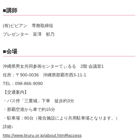
■講師
(有)ビビアン 専務取締役
プレゼンター 富澤 郁乃
■会場
沖縄県男女共同参画センターてぃるる 2階 会議室1
住所：〒900-0036 沖縄県那覇市西3-11-1
TEL：098-866-9090
【交通案内】
・バス停「三重城」下車 徒歩約3分
・那覇空港から車で約15分
・駐車場：80台（複合施設により共用駐車場となります。）
詳細↓
http://www.tiruru.or.jp/about.html#access