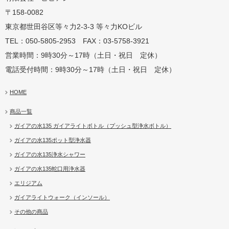
〒158-0082
蛇口用
地球の恵みを シャワー
卓上にオアシスを ポット
地球の一滴 エリジアム
東京都世田谷区等々力2-3-3 等々力KOビル
TEL：050-5805-2953 FAX：03-5758-3921
営業時間：9時30分～17時（土日・祝日 定休）
電話受付時間：9時30分～17時（土日・祝日 定休）
HOME
商品一覧
ガイアの水135 ガイアライトボトル（プッシュ型浄水ボトル）
ガイアの水135ポット型浄水器
ガイアの水135浄水シャワー
ガイアの水135蛇口用浄水器
エリジアム
ガイアライトウォーク（インソール）
その他の商品