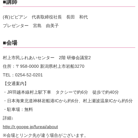
■講師
(有)ビビアン 代表取締役社長 長田 和代
プレゼンター 宮島 由美子
■会場
村上市民ふれあいセンター 2階 研修会議室2
住所：〒958-0000 新潟県村上市岩船3270
TEL：0254-52-0201
【交通案内】
・JR羽越本線村上駅下車 タクシーで約6分 徒歩で約40分
・日本海東北道神林岩船港ICから約6分、村上瀬波温泉ICから約5分
・駐車場：無料
詳細↓
http://r.goope.jp/fureai/about
※会場とリンク先が違う場合がございます。