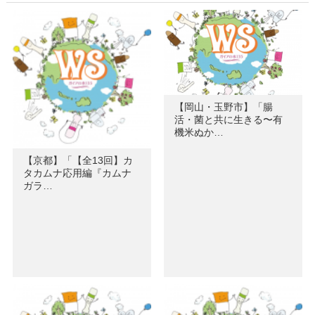
【岡山・玉野市】「腸
活・菌と共に生きる〜有
機米ぬか…
【京都】「【全13回】カ
タカムナ応用編『カムナ
ガラ…