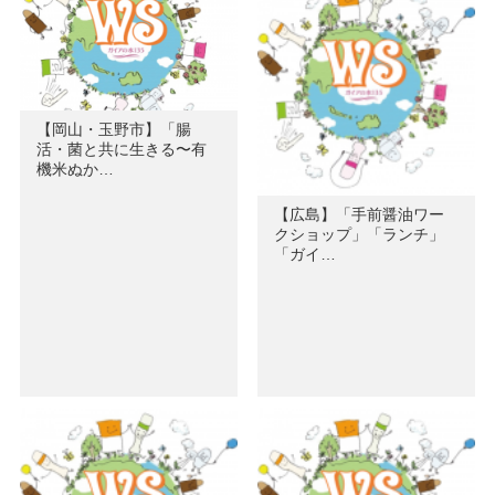
【岡山・玉野市】「腸
活・菌と共に生きる〜有
機米ぬか…
【広島】「手前醤油ワー
クショップ」「ランチ」
「ガイ…