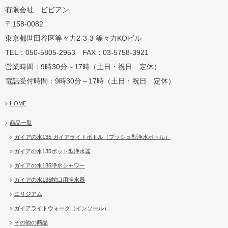
有限会社 ビビアン
〒158-0082
蛇口用
地球の恵みを シャワー
卓上にオアシスを ポット
地球の一滴 エリジアム
東京都世田谷区等々力2-3-3 等々力KOビル
TEL：050-5805-2953 FAX：03-5758-3921
営業時間：9時30分～17時（土日・祝日 定休）
電話受付時間：9時30分～17時（土日・祝日 定休）
HOME
商品一覧
ガイアの水135 ガイアライトボトル（プッシュ型浄水ボトル）
ガイアの水135ポット型浄水器
ガイアの水135浄水シャワー
ガイアの水135蛇口用浄水器
エリジアム
ガイアライトウォーク（インソール）
その他の商品