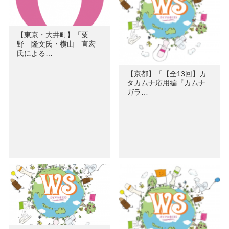
【東京・大井町】「粟
野 隆文氏・横山 直宏
氏による…
【京都】「【全13回】カ
タカムナ応用編『カムナ
ガラ…