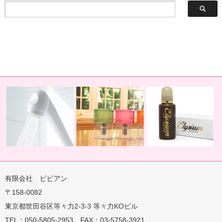
有限会社 ビビアン
〒158-0082
蛇口用
地球の恵みを シャワー
卓上にオアシスを ポット
地球の一滴 エリジアム
東京都世田谷区等々力2-3-3 等々力KOビル
TEL：050-5805-2953 FAX：03-5758-3921