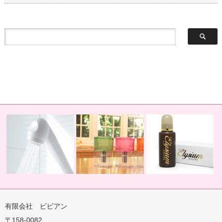
有限会社 ビビアン
〒158-0082
蛇口用
地球の恵みを シャワー
卓上にオアシスを ポット
地球の一滴 エリジアム