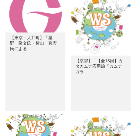
【東京・大井町】「粟
野 隆文氏・横山 直宏
氏による…
【京都】「【全13回】カ
タカムナ応用編『カムナ
ガラ…