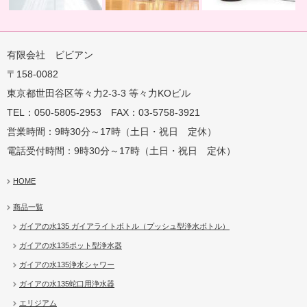
有限会社 ビビアン
〒158-0082
蛇口用
地球の恵みを シャワー
卓上にオアシスを ポット
地球の一滴 エリジアム
東京都世田谷区等々力2-3-3 等々力KOビル
TEL：050-5805-2953 FAX：03-5758-3921
営業時間：9時30分～17時（土日・祝日 定休）
電話受付時間：9時30分～17時（土日・祝日 定休）
HOME
商品一覧
ガイアの水135 ガイアライトボトル（プッシュ型浄水ボトル）
ガイアの水135ポット型浄水器
ガイアの水135浄水シャワー
ガイアの水135蛇口用浄水器
エリジアム