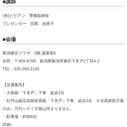
■講師
(有)ビビアン 専務取締役
プレゼンター 宮島 由美子
■会場
新潟東区プラザ 2階 講座室6
住所：〒950-8709 新潟県新潟市東区下木戸1丁目4-1
TEL：025-250-2145
【交通案内】
・大形線「下木戸」下車 徒歩2分
・牡丹山線北高校前系統「下木戸」下車 徒歩2分 ※北高校前方面
のみ。万代シテイ方面は停まりません。
・駐車場：約300台
詳細↓