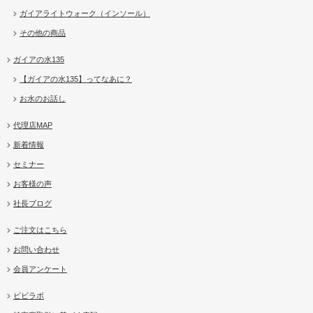
ガイアライトウォーク（インソール）
その他の商品
ガイアの水135
【ガイアの水135】ってなあに？
お水のお話し
代理店MAP
新着情報
セミナー
お客様の声
社長ブログ
ご注文はこちら
お問い合わせ
会員アンケート
ビビラボ