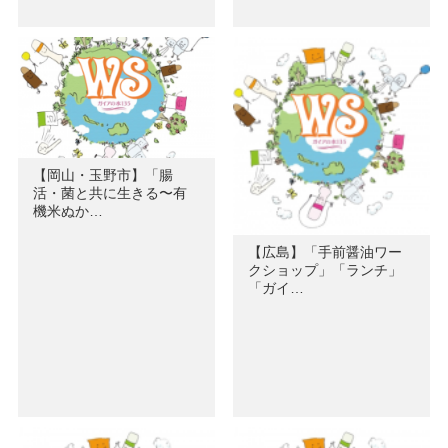
【岡山・玉野市】「腸
活・菌と共に生きる〜有
機米ぬか…
【広島】「手前醤油ワー
クショップ」「ランチ」
「ガイ…