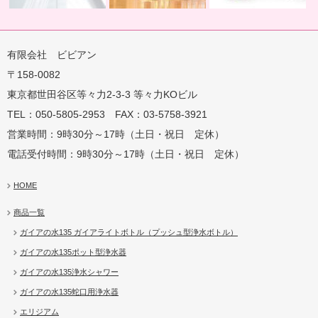
有限会社 ビビアン
〒158-0082
蛇口用
地球の恵みを シャワー
卓上にオアシスを ポット
地球の一滴 エリジアム
東京都世田谷区等々力2-3-3 等々力KOビル
TEL：050-5805-2953 FAX：03-5758-3921
営業時間：9時30分～17時（土日・祝日 定休）
電話受付時間：9時30分～17時（土日・祝日 定休）
HOME
商品一覧
ガイアの水135 ガイアライトボトル（プッシュ型浄水ボトル）
ガイアの水135ポット型浄水器
ガイアの水135浄水シャワー
ガイアの水135蛇口用浄水器
エリジアム