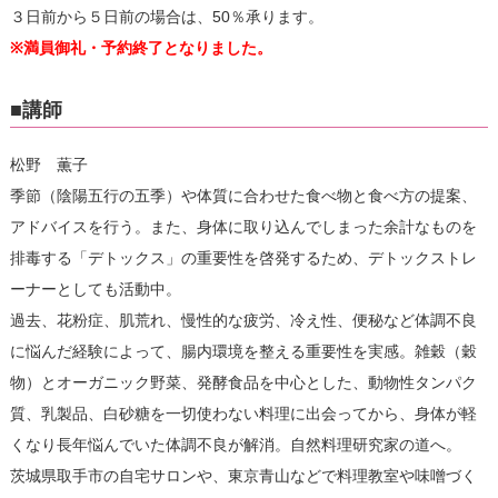
３日前から５日前の場合は、50％承ります。
※満員御礼・予約終了となりました。
■講師
松野 薫子
季節（陰陽五行の五季）や体質に合わせた食べ物と食べ方の提案、
アドバイスを行う。また、身体に取り込んでしまった余計なものを
排毒する「デトックス」の重要性を啓発するため、デトックストレ
ーナーとしても活動中。
過去、花粉症、肌荒れ、慢性的な疲労、冷え性、便秘など体調不良
に悩んだ経験によって、腸内環境を整える重要性を実感。雑穀（穀
物）とオーガニック野菜、発酵食品を中心とした、動物性タンパク
質、乳製品、白砂糖を一切使わない料理に出会ってから、身体が軽
くなり長年悩んでいた体調不良が解消。自然料理研究家の道へ。
茨城県取手市の自宅サロンや、東京青山などで料理教室や味噌づく