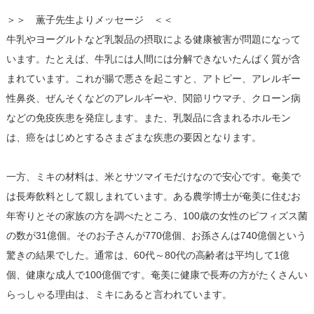
＞＞ 薫子先生よりメッセージ ＜＜
牛乳やヨーグルトなど乳製品の摂取による健康被害が問題になって
います。たとえば、牛乳には人間には分解できないたんぱく質が含
まれています。これが腸で悪さを起こすと、アトピー、アレルギー
性鼻炎、ぜんそくなどのアレルギーや、関節リウマチ、クローン病
などの免疫疾患を発症します。また、乳製品に含まれるホルモン
は、癌をはじめとするさまざまな疾患の要因となります。
一方、ミキの材料は、米とサツマイモだけなので安心です。奄美で
は長寿飲料として親しまれています。ある農学博士が奄美に住むお
年寄りとその家族の方を調べたところ、100歳の女性のビフィズス菌
の数が31億個。そのお子さんが770億個、お孫さんは740億個という
驚きの結果でした。通常は、60代～80代の高齢者は平均して1億
個、健康な成人で100億個です。奄美に健康で長寿の方がたくさんい
らっしゃる理由は、ミキにあると言われています。