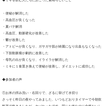
・便秘が解消した
・高血圧が良くなった
・夏バテ解消
・高血圧、動脈硬化が改善した
・鬱が改善した
・アトピーが良くなり、ガサガサ肌が綺麗になり出血もなくなった
・下肢動脈瘤が劇的に改善した
・母乳の出が良くなり、イライラが解消した
・ミキに１食置き換えて便秘が改善し、ダイエットに成功した
◆参加者の声
①お米の拝み洗い・右回りで、ざるに挙げて水切り
さっそく昨日の夜やってみました、いつもどおりタイマーで今朝炊
飯器で炊きましたが、ヤバかったです、同じお米なのに全然おいし