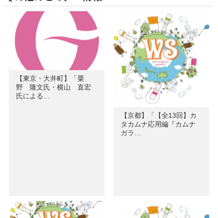
【東京・大井町】「粟
野 隆文氏・横山 直宏
氏による…
【京都】「【全13回】カ
タカムナ応用編『カムナ
ガラ…