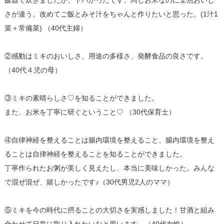
さが違う。改めてご飯とみそ汁をちゃんと作りたいと思った。(1汁1
菜＋常備菜) （40代主婦）
②感動はミキのおいしさ、用途の多様さ、発酵食品の良さです。
（40代４児の母）
③ミキの素晴らしさ♡を知ることができました。
また、お米を丁寧に研ぐということ♡ （30代保育士）
④自律神経を整えることは腸内環境を整えること、腸内環境を整え
ることは自律神経を整えることを知ることができました。
丁寧作られたお粥が美しく見えたし、本当に美味しかった。みんな
で混ぜ混ぜ、嬉しかったです♪（30代男児2人のママ）
⑤ミキを今の時代に摂ることの大切さを実感しました！甘酒と組み
合わせて日常に取り入れたいなと思います。（40代女性）