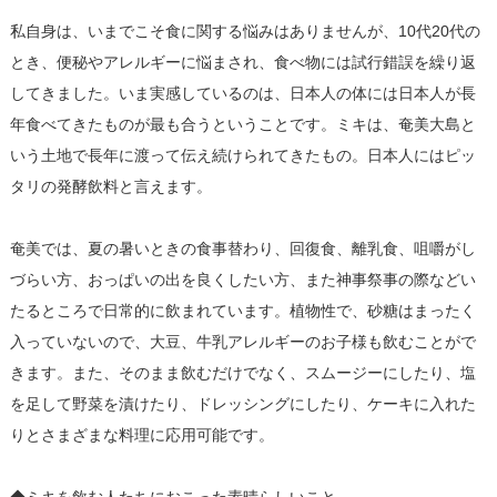
私自身は、いまでこそ食に関する悩みはありませんが、10代20代の
とき、便秘やアレルギーに悩まされ、食べ物には試行錯誤を繰り返
してきました。いま実感しているのは、日本人の体には日本人が長
年食べてきたものが最も合うということです。ミキは、奄美大島と
いう土地で長年に渡って伝え続けられてきたもの。日本人にはピッ
タリの発酵飲料と言えます。
奄美では、夏の暑いときの食事替わり、回復食、離乳食、咀嚼がし
づらい方、おっぱいの出を良くしたい方、また神事祭事の際などい
たるところで日常的に飲まれています。植物性で、砂糖はまったく
入っていないので、大豆、牛乳アレルギーのお子様も飲むことがで
きます。また、そのまま飲むだけでなく、スムージーにしたり、塩
を足して野菜を漬けたり、ドレッシングにしたり、ケーキに入れた
りとさまざまな料理に応用可能です。
◆ミキを飲む人たちにおこった素晴らしいこと