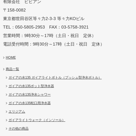
有限会社 ビビアン
〒158-0082
蛇口用
地球の恵みを シャワー
卓上にオアシスを ポット
地球の一滴 エリジアム
東京都世田谷区等々力2-3-3 等々力KOビル
TEL：050-5805-2953 FAX：03-5758-3921
営業時間：9時30分～17時（土日・祝日 定休）
電話受付時間：9時30分～17時（土日・祝日 定休）
HOME
商品一覧
ガイアの水135 ガイアライトボトル（プッシュ型浄水ボトル）
ガイアの水135ポット型浄水器
ガイアの水135浄水シャワー
ガイアの水135蛇口用浄水器
エリジアム
ガイアライトウォーク（インソール）
その他の商品