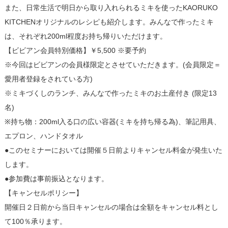
また、日常生活で明日から取り入れられるミキを使ったKAORUKO
KITCHENオリジナルのレシピも紹介します。みんなで作ったミキ
は、それぞれ200ml程度お持ち帰りいただけます。
【ビビアン会員特別価格】￥5,500 ※要予約
※今回はビビアンの会員様限定とさせていただきます。(会員限定＝
愛用者登録をされている方)
※ミキづくしのランチ、みんなで作ったミキのお土産付き (限定13
名)
※持ち物：200ml入る口の広い容器(ミキを持ち帰る為)、筆記用具、
エプロン、ハンドタオル
●このセミナーにおいては開催５日前よりキャンセル料金が発生いた
します。
●参加費は事前振込となります。
【キャンセルポリシー】
開催日２日前から当日キャンセルの場合は全額をキャンセル料とし
て100％承ります。