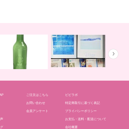
ガイアの水１３５と私
川田先生の
AP
ご注文はこちら
ビビラボ
どりごとグリーンボトル
お問い合わせ
特定商取引に基づく表記
会員アンケート
プライバシーポリシー
声
お支払・送料・配送について
グ
会社概要