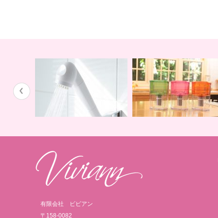
蛇口用
地球の恵みを シャワー
卓上にオアシスを ポット
有限会社 ビビアン
〒158-0082