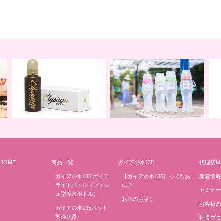
HOME
商品一覧
ガイアの水135
代理店M
地球の一滴 エリジアム
地球と共に ライトボトル
み
ガイアの水135 ガイア
【ガイアの水135】ってなあ
新着情報
ライトボトル（プッシ
に？
セミナー
ュ型浄水ボトル）
お水のお話し
お客様の
ガイアの水135ポット
型浄水器
社長ブロ