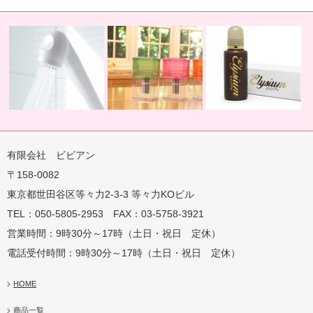
有限会社 ビビアン
〒158-0082
蛇口用
地球の恵みを シャワー
卓上にオアシスを ポット
地球の一滴 エリジアム
東京都世田谷区等々力2-3-3 等々力KOビル
TEL：050-5805-2953 FAX：03-5758-3921
営業時間：9時30分～17時（土日・祝日 定休）
電話受付時間：9時30分～17時（土日・祝日 定休）
HOME
商品一覧