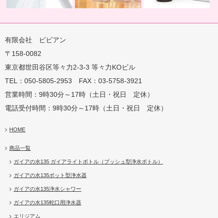
有限会社 ビビアン
〒158-0082
蛇口用
地球の恵みを シャワー
卓上にオアシスを ポット
地球の一滴 エリジアム
東京都世田谷区等々力2-3-3 等々力KOビル
TEL：050-5805-2953 FAX：03-5758-3921
営業時間：9時30分～17時（土日・祝日 定休）
電話受付時間：9時30分～17時（土日・祝日 定休）
HOME
商品一覧
ガイアの水135 ガイアライトボトル（プッシュ型浄水ボトル）
ガイアの水135ポット型浄水器
ガイアの水135浄水シャワー
ガイアの水135蛇口用浄水器
エリジアム