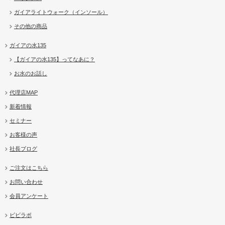
ガイアライトウォーク（インソール）
その他の商品
ガイアの水135
【ガイアの水135】ってなあに？
お水のお話し
代理店MAP
新着情報
セミナー
お客様の声
社長ブログ
ご注文はこちら
お問い合わせ
会員アンケート
ビビラボ